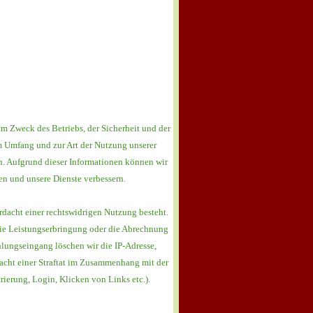
um Zweck des Betriebs, der Sicherheit und der
um Umfang und zur Art der Nutzung unserer
. Aufgrund dieser Informationen können wir
en und unsere Dienste verbessern.
rdacht einer rechtswidrigen Nutzung besteht.
 die Leistungserbringung oder die Abrechnung
hlungseingang löschen wir die IP-Adresse,
dacht einer Straftat im Zusammenhang mit der
rierung, Login, Klicken von Links etc.).