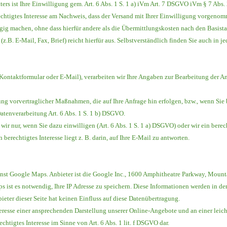
ers ist Ihre Einwilligung gem. Art. 6 Abs. 1 S. 1 a) iVm Art. 7 DSGVO iVm § 7 Abs.
echtigtes Interesse am Nachweis, dass der Versand mit Ihrer Einwilligung vorgeno
ig machen, ohne dass hierfür andere als die Übermittlungskosten nach den Basistar
(z.B. E-Mail, Fax, Brief) reicht hierfür aus. Selbstverständlich finden Sie auch in
 Kontaktformular oder E-Mail), verarbeiten wir Ihre Angaben zur Bearbeitung der An
ng vorvertraglicher Maßnahmen, die auf Ihre Anfrage hin erfolgen, bzw., wenn Sie
Datenverarbeitung Art. 6 Abs. 1 S. 1 b) DSGVO.
r nur, wenn Sie dazu einwilligen (Art. 6 Abs. 1 S. 1 a) DSGVO) oder wir ein berech
 berechtigtes Interesse liegt z. B. darin, auf Ihre E-Mail zu antworten.
ienst Google Maps. Anbieter ist die Google Inc., 1600 Amphitheatre Parkway, Moun
ist es notwendig, Ihre IP Adresse zu speichern. Diese Informationen werden in de
ieter dieser Seite hat keinen Einfluss auf diese Datenübertragung.
resse einer ansprechenden Darstellung unserer Online-Angebote und an einer leicht
chtigtes Interesse im Sinne von Art. 6 Abs. 1 lit. f DSGVO dar.