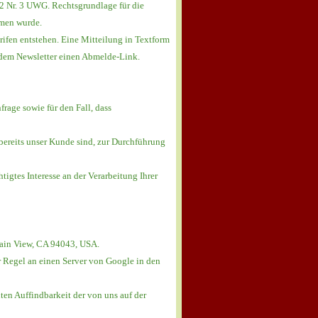
 2 Nr. 3 UWG. Rechtsgrundlage für die
mmen wurde.
ifen entstehen. Eine Mitteilung in Textform
 jedem Newsletter einen Abmelde-Link.
frage sowie für den Fall, dass
 bereits unser Kunde sind, zur Durchführung
tigtes Interesse an der Verarbeitung Ihrer
tain View, CA 94043, USA.
r Regel an einen Server von Google in den
en Auffindbarkeit der von uns auf der