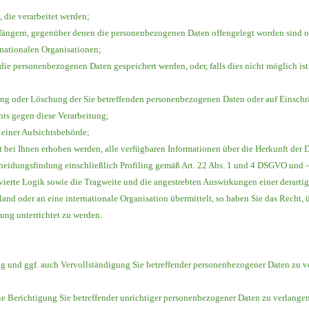
die verarbeitet werden;
ngern, gegenüber denen die personenbezogenen Daten offengelegt worden sind od
rnationalen Organisationen;
 die personenbezogenen Daten gespeichert werden, oder, falls dies nicht möglich ist,
ung oder Löschung der Sie betreffenden personenbezogenen Daten oder auf Einsch
hts gegen diese Verarbeitung;
einer Aufsichtsbehörde;
ei Ihnen erhoben werden, alle verfügbaren Informationen über die Herkunft der 
heidungsfindung einschließlich Profiling gemäß Art. 22 Abs. 1 und 4 DSGVO und –
vierte Logik sowie die Tragweite und die angestrebten Auswirkungen einer derartig
nd oder an eine internationale Organisation übermittelt, so haben Sie das Recht, 
g unterrichtet zu werden.
ng und ggf. auch Vervollständigung Sie betreffender personenbezogener Daten zu v
ie Berichtigung Sie betreffender unrichtiger personenbezogener Daten zu verlange