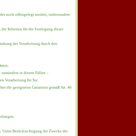
er noch offengelegt werden, insbesondere
 die Kriterien für die Festlegung dieser
ränkung der Verarbeitung durch den
Daten;
 zumindest in diesen Fällen –
en Verarbeitung für Sie.
über die geeigneten Garantien gemäß Art. 46
erlangen.
n. Unter Berücksichtigung der Zwecke der