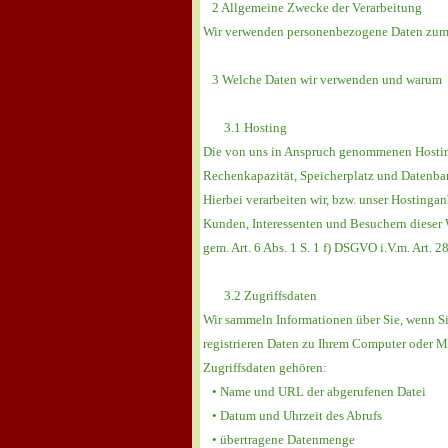
2 Allgemeine Zwecke der Verarbeitung
Wir verwenden personenbezogene Daten zum Z
3 Welche Daten wir verwenden und warum
3.1 Hosting
Die von uns in Anspruch genommenen Hosting-
Rechenkapazität, Speicherplatz und Datenban
Hierbei verarbeiten wir, bzw. unser Hosting
Kunden, Interessenten und Besuchern dieser W
gem. Art. 6 Abs. 1 S. 1 f) DSGVO i.V.m. Art.
3.2 Zugriffsdaten
Wir sammeln Informationen über Sie, wenn Sie
registrieren Daten zu Ihrem Computer oder Mo
Zugriffsdaten gehören:
• Name und URL der abgerufenen Datei
• Datum und Uhrzeit des Abrufs
• übertragene Datenmenge