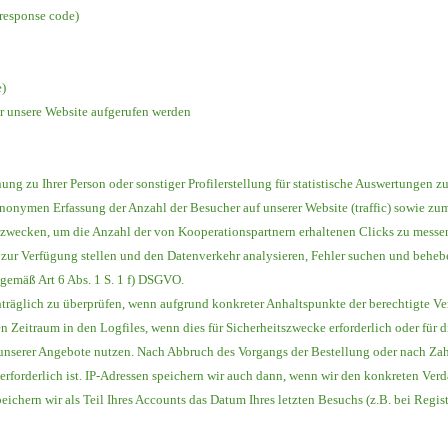
response code)
e)
r unsere Website aufgerufen werden
ng zu Ihrer Person oder sonstiger Profilerstellung für statistische Auswertungen z
anonymen Erfassung der Anzahl der Besucher auf unserer Website (traffic) sowie z
zwecken, um die Anzahl der von Kooperationspartnern erhaltenen Clicks zu messen
 zur Verfügung stellen und den Datenverkehr analysieren, Fehler suchen und beheb
e gemäß Art 6 Abs. 1 S. 1 f) DSGVO.
hträglich zu überprüfen, wenn aufgrund konkreter Anhaltspunkte der berechtigte Ve
en Zeitraum in den Logfiles, wenn dies für Sicherheitszwecke erforderlich oder für
es unserer Angebote nutzen. Nach Abbruch des Vorgangs der Bestellung oder nach Za
erforderlich ist. IP-Adressen speichern wir auch dann, wenn wir den konkreten Ver
chern wir als Teil Ihres Accounts das Datum Ihres letzten Besuchs (z.B. bei Regist