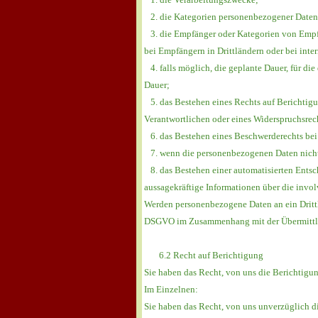
2. die Kategorien personenbezogener Daten, 
3. die Empfänger oder Kategorien von Empfä
bei Empfängern in Drittländern oder bei inte
4. falls möglich, die geplante Dauer, für die
Dauer;
5. das Bestehen eines Rechts auf Berichtig
Verantwortlichen oder eines Widerspruchsrec
6. das Bestehen eines Beschwerderechts bei 
7. wenn die personenbezogenen Daten nicht b
8. das Bestehen einer automatisierten Entsc
aussagekräftige Informationen über die invol
Werden personenbezogene Daten an ein Drittla
DSGVO im Zusammenhang mit der Übermittlun
6.2 Recht auf Berichtigung
Sie haben das Recht, von uns die Berichtigu
Im Einzelnen:
Sie haben das Recht, von uns unverzüglich d