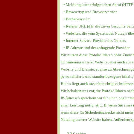
• Meldung über erfolgreichen Abruf (HTTP 
• Browsertyp und Browserversion
• Betriebssystem
• Referer URL (d.h. die zuvor besuchte Seit
• Websites, die vom System des Nutzers übe
• Internet-Service-Provider des Nutzers
• IP-Adresse und der anfragende Provider
Wir nutzen diese Protokolldaten ohne Zuordnu
Optimierung unserer Website, aber auch zur 
Website und Dienste, ebenso zu Abrechnungs
personalisierte und standortbezogene Inhalte
Hierin liegt auch unser berechtigtes Interess
Wir behalten uns vor, die Protokolldaten nac
IP-Adressen speichern wir für einen begrenzt
einer Leistung nötig ist, z. B. wenn Sie ein
wenn diese für Sicherheitszwecke nicht mehr 
Nutzung unserer Website haben. Außerdem spei
3.3 Cookies