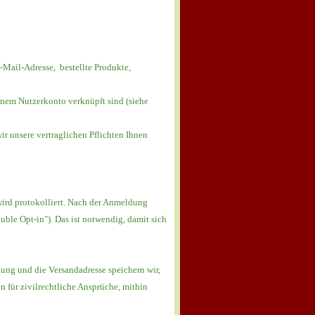
-Mail-Adresse, bestellte Produkte,
einem Nutzerkonto verknüpft sind (siehe
ir unsere vertraglichen Pflichten Ihnen
ird protokolliert. Nach der Anmeldung
ble Opt-in"). Das ist notwendig, damit sich
ung und die Versandadresse speichern wir,
n für zivilrechtliche Ansprüche, mithin