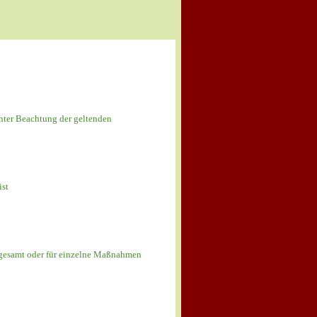
nter Beachtung der geltenden
ist
sgesamt oder für einzelne Maßnahmen