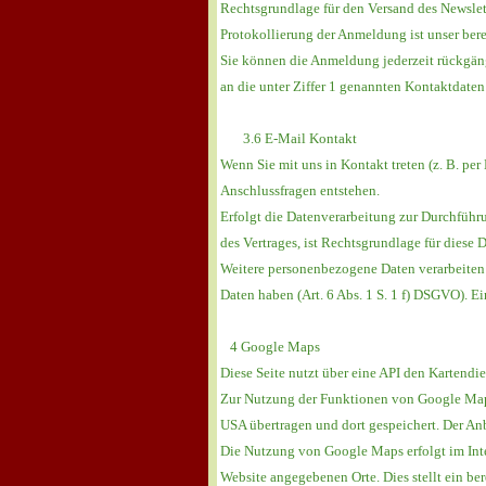
Rechtsgrundlage für den Versand des Newslett
Protokollierung der Anmeldung ist unser ber
Sie können die Anmeldung jederzeit rückgäng
an die unter Ziffer 1 genannten Kontaktdaten 
3.6 E-Mail Kontakt
Wenn Sie mit uns in Kontakt treten (z. B. per
Anschlussfragen entstehen.
Erfolgt die Datenverarbeitung zur Durchführu
des Vertrages, ist Rechtsgrundlage für diese 
Weitere personenbezogene Daten verarbeiten wi
Daten haben (Art. 6 Abs. 1 S. 1 f) DSGVO). Ein
4 Google Maps
Diese Seite nutzt über eine API den Kartend
Zur Nutzung der Funktionen von Google Maps 
USA übertragen und dort gespeichert. Der Anb
Die Nutzung von Google Maps erfolgt im Inte
Website angegebenen Orte. Dies stellt ein bere