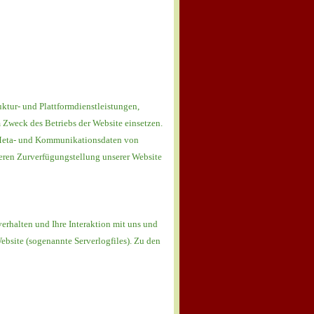
ktur- und Plattformdienstleistungen,
 Zweck des Betriebs der Website einsetzen.
n, Meta- und Kommunikationsdaten von
heren Zurverfügungstellung unserer Website
erhalten und Ihre Interaktion mit uns und
ebsite (sogenannte Serverlogfiles). Zu den