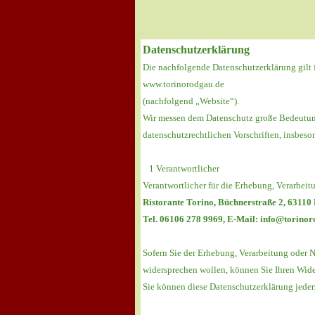
Datenschutzerklärung
Die nachfolgende Datenschutzerklärung gilt 
www.torinorodgau.de
(nachfolgend „Website“).
Wir messen dem Datenschutz große Bedeutung
datenschutzrechtlichen Vorschriften, insbe
1 Verantwortlicher
Verantwortlicher für die Erhebung, Verarbei
Ristorante Torino, Büchnerstraße 2, 63110
Tel. 06106 278 9969, E-Mail: info@torino
Sofern Sie der Erhebung, Verarbeitung oder
widersprechen wollen, können Sie Ihren Wide
Sie können diese Datenschutzerklärung jeder