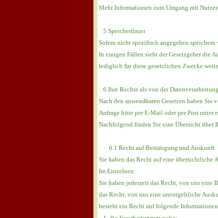
Mehr Informationen zum Umgang mit Nutzerdat
5 Speicherdauer
Sofern nicht spezifisch angegeben speichern 
In einigen Fällen sieht der Gesetzgeber die
lediglich für diese gesetzlichen Zwecke weite
6 Ihre Rechte als von der Datenverarbeitung
Nach den anwendbaren Gesetzen haben Sie ve
Anfrage bitte per E-Mail oder per Post unter e
Nachfolgend finden Sie eine Übersicht über I
6.1 Recht auf Bestätigung und Auskunft
Sie haben das Recht auf eine übersichtliche 
Im Einzelnen:
Sie haben jederzeit das Recht, von uns eine B
das Recht, von uns eine unentgeltliche Ausk
besteht ein Recht auf folgende Informationen
1. die Verarbeitungszwecke;