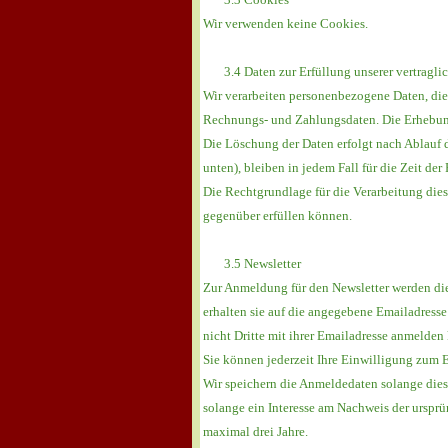
Wir verwenden keine Cookies.
3.4 Daten zur Erfüllung unserer vertraglic
Wir verarbeiten personenbezogene Daten, die 
Rechnungs- und Zahlungsdaten. Die Erhebung d
Die Löschung der Daten erfolgt nach Ablauf d
unten), bleiben in jedem Fall für die Zeit de
Die Rechtgrundlage für die Verarbeitung diese
gegenüber erfüllen können.
3.5 Newsletter
Zur Anmeldung für den Newsletter werden di
erhalten sie auf die angegebene Emailadresse
nicht Dritte mit ihrer Emailadresse anmelden
Sie können jederzeit Ihre Einwilligung zum 
Wir speichern die Anmeldedaten solange dies
solange ein Interesse am Nachweis der ursprü
maximal drei Jahre.