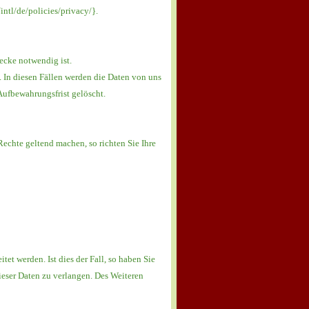
ntl/de/policies/privacy/}.
ecke notwendig ist.
 In diesen Fällen werden die Daten von uns
 Aufbewahrungsfrist gelöscht.
chte geltend machen, so richten Sie Ihre
et werden. Ist dies der Fall, so haben Sie
ieser Daten zu verlangen. Des Weiteren